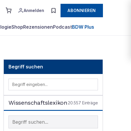
Anmelden
ABONNIEREN
logie
Shop
Rezensionen
Podcast
BDW Plus
Begriff suchen
Wissenschaftslexikon
20.557
Einträge
Begriff im Lexikon suchen