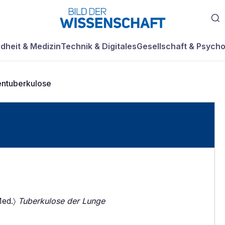
dheit & Medizin
Technik & Digitales
Gesellschaft & Psycho
ntuberkulose
Med.〉
Tuberkulose der Lunge