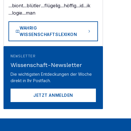
...biont
...blütler
...flügelig
...höffig
...id
...ik
...logie
...man
WAHRIG
WISSENSCHAFTSLEXIKON
NEWSLETTER
Wissenschaft-Newsletter
Die wichtigsten Entdeckungen der Woche
direkt in Ihr Postfach.
JETZT ANMELDEN