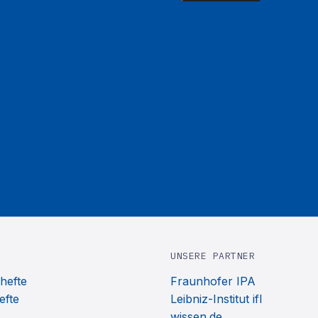
UNSERE PARTNER
hefte
Fraunhofer IPA
efte
Leibniz-Institut ifl
wissen.de