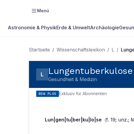
Menü
Astronomie & Physik
Erde & Umwelt
Archäologie
Gesun
Startseite
/
Wissenschaftslexikon
/
L
/
Lunge
Lungentuberkulose
L
Gesundheit & Medizin
Exklusiv für Abonnenten
BDW PLUS
Lun|gen|tu|ber|ku|lo|se
〈f. 19; unz.; 