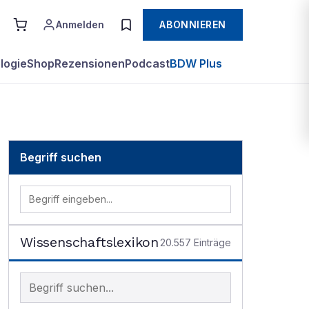
Anmelden
ABONNIEREN
logie
Shop
Rezensionen
Podcast
BDW Plus
Begriff suchen
Wissenschaftslexikon
20.557
Einträge
Begriff im Lexikon suchen