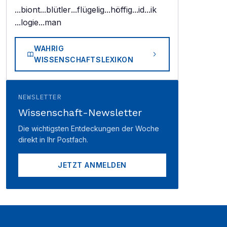
...biont
...blütler
...flügelig
...höffig
...id
...ik
...logie
...man
WAHRIG
WISSENSCHAFTSLEXIKON
NEWSLETTER
Wissenschaft-Newsletter
Die wichtigsten Entdeckungen der Woche
direkt in Ihr Postfach.
JETZT ANMELDEN