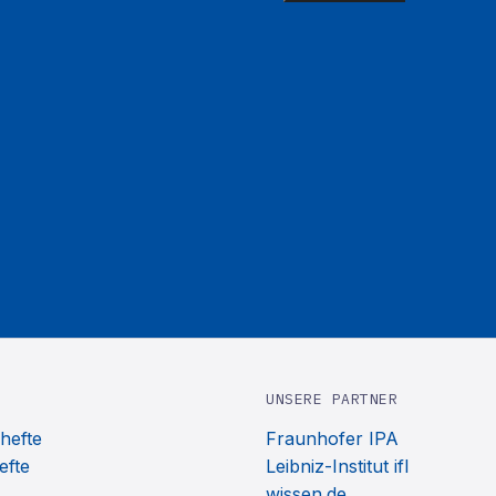
UNSERE PARTNER
hefte
Fraunhofer IPA
efte
Leibniz-Institut ifl
wissen.de