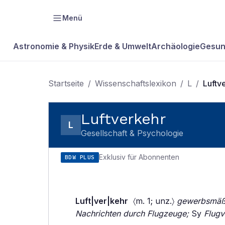
Menü
Astronomie & Physik
Erde & Umwelt
Archäologie
Gesun
Startseite
/
Wissenschaftslexikon
/
L
/
Luftv
Luftverkehr
L
Gesellschaft & Psychologie
Exklusiv für Abonnenten
BDW PLUS
Luft|ver|kehr
〈m. 1; unz.〉
gewerbsmäßi
Nachrichten durch Flugzeuge;
Sy
Flugv