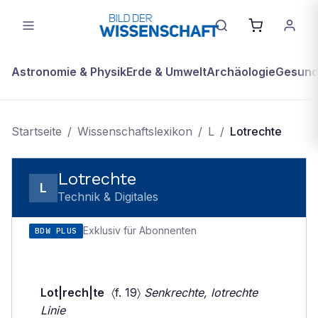
Astronomie & Physik
Erde & Umwelt
Archäologie
Gesundh
Startseite
/
Wissenschaftslexikon
/
L
/
Lotrechte
Lotrechte
L
Technik & Digitales
Exklusiv für Abonnenten
BDW PLUS
Lot|rech|te
〈f. 19〉
Senkrechte, lotrechte
Linie