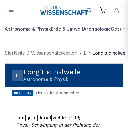
Astronomie & Physik
Erde & Umwelt
Archäologie
Gesundh
Startseite
/
Wissenschaftslexikon
/
L
/
Longitudinalwel
Longitudinalwelle
L
Astronomie & Physik
Exklusiv für Abonnenten
BDW PLUS
Lon|gi|tu|di|nal|wel|le
〈f. 19;
Phys.〉
Schwingung in der Richtung der