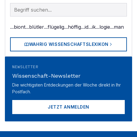
Begriff im Lexikon suchen
...biont
...blütler
...flügelig
...höffig
...id
...ik
...logie
...man
WAHRIG WISSENSCHAFTSLEXIKON
NEWSLETTER
Wissenschaft-Newsletter
Die wichtigsten Entdeckungen der Woche direkt in Ihr
Postfach.
JETZT ANMELDEN