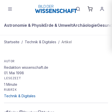
Astronomie & Physik
Erde & Umwelt
Archäologie
Gesundh
Startseite
/
Technik & Digitales
/
Artikel
TECHNIK & DIGITALES
Lohnender Platz an der Sonne
AUTOR
Redaktion wissenschaft.de
01. Mai 1998
LESEZEIT
1
Minute
RUBRIK
Technik & Digitales