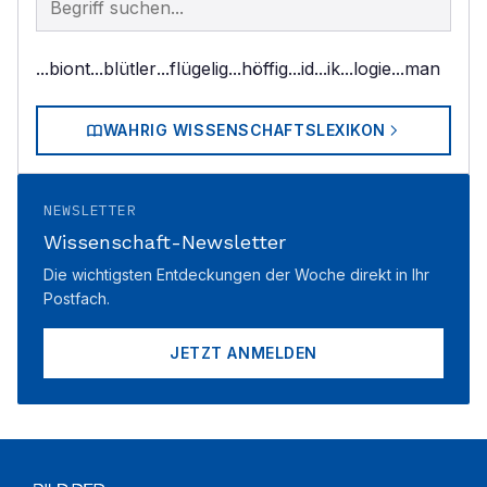
...biont
...blütler
...flügelig
...höffig
...id
...ik
...logie
...man
WAHRIG WISSENSCHAFTSLEXIKON
NEWSLETTER
Wissenschaft-Newsletter
Die wichtigsten Entdeckungen der Woche direkt in Ihr
Postfach.
JETZT ANMELDEN