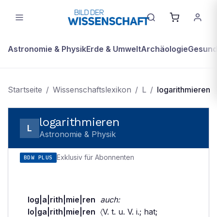
Astronomie & Physik
Erde & Umwelt
Archäologie
Gesundh
Startseite
/
Wissenschaftslexikon
/
L
/
logarithmieren
logarithmieren
L
Astronomie & Physik
Exklusiv für Abonnenten
BDW PLUS
log|a|rith|mie|ren
auch:
lo|ga|rith|mie|ren
〈V. t. u. V. i.; hat;