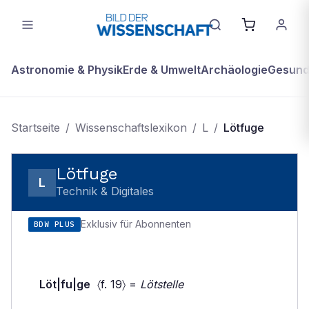
Astronomie & Physik
Erde & Umwelt
Archäologie
Gesundh
Startseite
/
Wissenschaftslexikon
/
L
/
Lötfuge
Lötfuge
L
Technik & Digitales
Exklusiv für Abonnenten
BDW PLUS
Löt|fu|ge
〈f. 19〉 =
Lötstelle