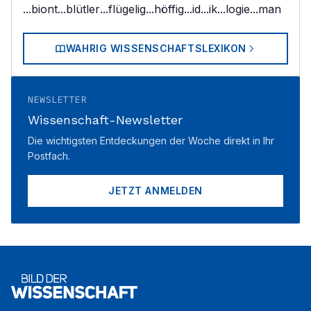
...biont
...blütler
...flügelig
...höffig
...id
...ik
...logie
...man
WAHRIG WISSENSCHAFTSLEXIKON
NEWSLETTER
Wissenschaft-Newsletter
Die wichtigsten Entdeckungen der Woche direkt in Ihr
Postfach.
JETZT ANMELDEN