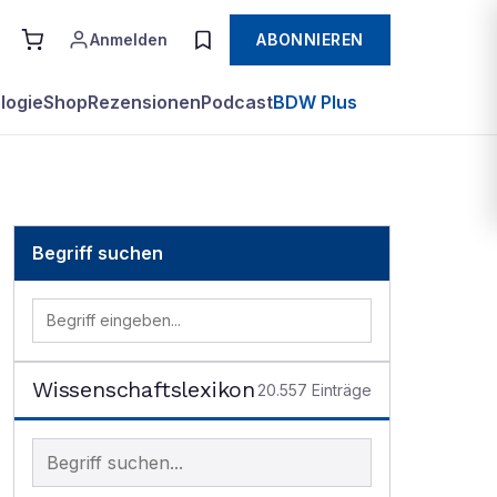
Anmelden
ABONNIEREN
logie
Shop
Rezensionen
Podcast
BDW Plus
Begriff suchen
Wissenschaftslexikon
20.557
Einträge
Begriff im Lexikon suchen