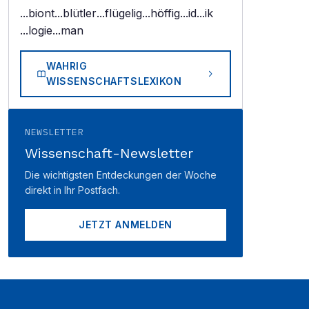
...biont
...blütler
...flügelig
...höffig
...id
...ik
...logie
...man
WAHRIG
WISSENSCHAFTSLEXIKON
NEWSLETTER
Wissenschaft-Newsletter
Die wichtigsten Entdeckungen der Woche
direkt in Ihr Postfach.
JETZT ANMELDEN