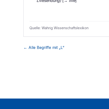
Livesendung)
[→
live
]
Quelle:
Wahrig Wissenschaftslexikon
← Alle Begriffe mit „
L
“