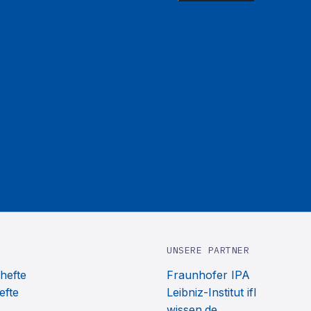
UNSERE PARTNER
hefte
Fraunhofer IPA
efte
Leibniz-Institut ifl
wissen.de