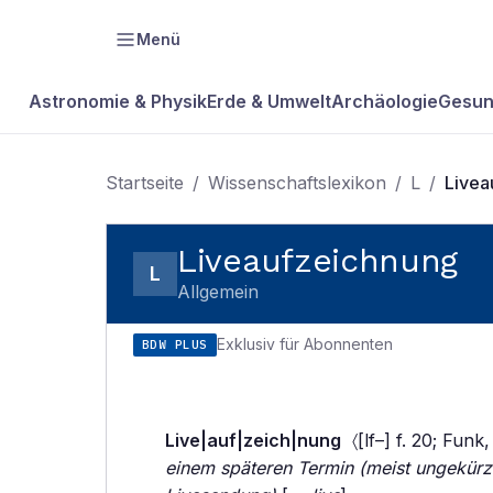
Menü
Astronomie & Physik
Erde & Umwelt
Archäologie
Gesun
Startseite
/
Wissenschaftslexikon
/
L
/
Livea
Liveaufzeichnung
L
Allgemein
Exklusiv für Abonnenten
BDW PLUS
Live|auf|zeich|nung
〈[lf–] f. 20; Funk
einem späteren Termin (meist ungekürzt