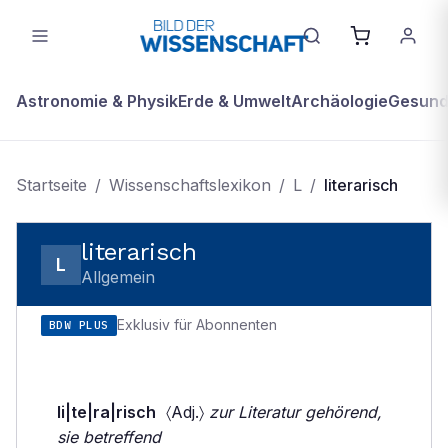
Astronomie & Physik
Erde & Umwelt
Archäologie
Gesundh
Startseite
/
Wissenschaftslexikon
/
L
/
literarisch
literarisch
L
Allgemein
Exklusiv für Abonnenten
BDW PLUS
li|te|ra|risch
〈Adj.〉
zur Literatur gehörend,
sie betreffend