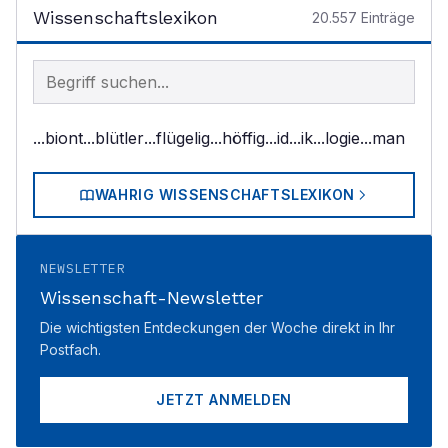
Wissenschaftslexikon
20.557
Einträge
Begriff im Lexikon suchen
...biont
...blütler
...flügelig
...höffig
...id
...ik
...logie
...man
WAHRIG WISSENSCHAFTSLEXIKON
NEWSLETTER
Wissenschaft-Newsletter
Die wichtigsten Entdeckungen der Woche direkt in Ihr
Postfach.
JETZT ANMELDEN