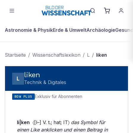
Astronomie & Physik
Erde & Umwelt
Archäologie
Gesundh
Startseite
/
Wissenschaftslexikon
/
L
/
liken
liken
L
Technik & Digitales
Exklusiv für Abonnenten
BDW PLUS
li|ken
〈[l–] V. t.; hat; IT〉
das Symbol für
einen Like anklicken und einen Beitrag in