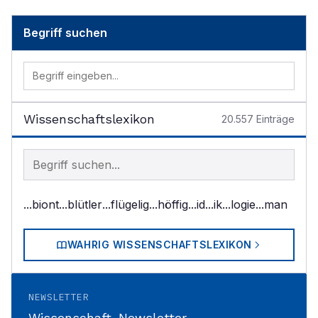
Begriff suchen
Wissenschaftslexikon
20.557
Einträge
Begriff im Lexikon suchen
...biont
...blütler
...flügelig
...höffig
...id
...ik
...logie
...man
WAHRIG WISSENSCHAFTSLEXIKON
NEWSLETTER
Wissenschaft-Newsletter