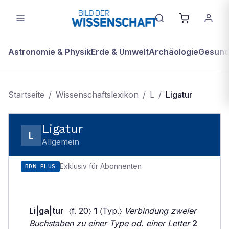
Astronomie & Physik
Erde & Umwelt
Archäologie
Gesundh
Startseite
/
Wissenschaftslexikon
/
L
/
Ligatur
Ligatur
L
Allgemein
Exklusiv für Abonnenten
BDW PLUS
Li|ga|tur
〈f. 20〉
1
〈Typ.〉
Verbindung zweier
Buchstaben zu einer Type od. einer Letter
2