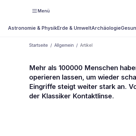
Menü
Astronomie & Physik
Erde & Umwelt
Archäologie
Gesun
Startseite
/
Allgemein
/
Artikel
ALLGEMEIN
Mehr als 100000 Menschen haben
Lichtblick d
operieren lassen, um wieder scha
Eingriffe steigt weiter stark an. 
und Laser
der Klassiker Kontaktlinse.