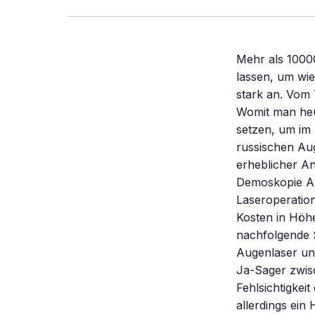
Mehr als 100000 Menschen haben sich 2002 in Deutschland die Augen operieren lassen, um wieder scharf sehen zu können – und die Zahl der Eingriffe steigt weiter stark an. Vom Trend zum brillenlosen Blick profitiert auch der Klassiker Kontaktlinse. Womit man heute gut sieht „Es schien mir nie vernünftig, sich etwas auf die Nase zu setzen, um im Auge einen Brechkraftfehler zu korrigieren.” Diesem Kalauer des russischen Augenarztes Svyatoslav Fyodorov (1927 – 2000) folgt inzwischen ein erheblicher Anteil der Deutschen: Nach der Brillenstudie 2002 des Instituts für Demoskopie Allensbach würden 22 Prozent aller Brillenträger ab 16 Jahren eine Laseroperation zur Korrektur ihrer Sehschwäche akzeptieren, auch wenn sie die Kosten in Höhe von 1250 bis 2000 Euro pro Auge selbst zahlen müssten. Eine nachfolgende Studie, die im Auftrag des Verbands der Spezialkliniken Deutschlands für Augenlaser und Refraktive Chirurgie (VSDAR) entstand, ermittelte sogar 45,1 Prozent Ja-Sager zwischen 20 und 55 Jahren auf die Frage, ob sie jetzt oder zukünftig ihre Fehlsichtigkeit durch eine Operation beheben lassen würden. Bei dieser Frage fehlte allerdings ein Hinweis auf die Kosten. Die Folgestudie lieferte auch die wichtigsten Motive für eine Augenoperation: An erster Stelle führten die Befragten an, dass es lästig und unbequem sei, eine Brille oder Kontaktlinsen zu tragen. Doch auch das Aussehen spielt eine wichtige Rolle: So fühlen sich mehr als die Hälfte aller Brillenträgerinnen ohne ihre Sehhilfe auf der Nase schöner, bei den Männern ist es etwa jeder Dritte. Die Verlockung, mit Hilfe eines chirurgischen Eingriffs dauerhaft auf die Brille verzichten zu können, ist groß. „Die Behandlung dauert nur wenige Minuten. Durch lokal eingesetzte Augentropfen ist sie völlig schmerzfrei”, wirbt et