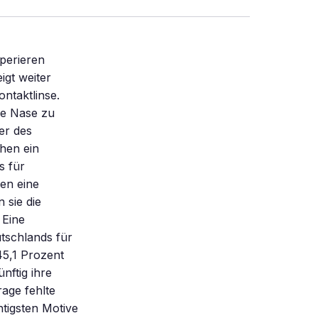
trie) Sehfehler in Hornhaut oder Linse äußerst genau bestimmen. Die exakte Korrektur dieser Fehler durch die LASIK, so die damalige Hoffnung der Experten, sollte zu einer 200-prozentigen Sehkraft führen. „Diese hohen Erwartungen an die Wellenfront-Technik haben sich nicht erfüllt – trotzdem wird sie inzwischen in den meisten Augenkliniken routinemäßig eingesetzt”, berichtet Omid Kermani. Denn sie hilft, früher häufig auftretende Beschwerden beim Nacht- und Dämmerungssehen zu vermeiden. Auch Hersteller von Kontaktlinsen arbeiten mit der Wellenfront-Technik und experimentieren mit individuellen Linsen, mit denen sich Fehler in den Randbereichen der Pupille besser ausgleichen lassen. Doch die Augenoperateure haben inzwischen einen neuen Hoffnungsträger: den Femtosekundenlaser. Der sendet Lichtpulse aus, die noch rund 100000-mal kürzer sind als die Pulse des Excimer-Lasers. Dadurch wird Gewebe, das neben dem abgetragenen liegt, noch weniger durch Hitze belastet. „Bis jetzt gibt es allerdings keine G