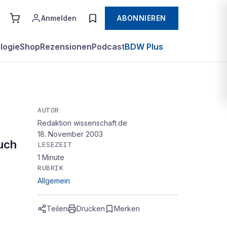
Anmelden
ABONNIEREN
logie
Shop
Rezensionen
Podcast
BDW Plus
AUTOR
Redaktion wissenschaft.de
18. November 2003
auch
LESEZEIT
1
Minute
RUBRIK
Allgemein
Teilen
Drucken
Merken