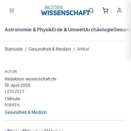
Astronomie & Physik
Erde & Umwelt
Archäologie
Gesundh
Startseite
/
Gesundheit & Medizin
/
Artikel
GESUNDHEIT & MEDIZIN
Lichtblick
AUTOR
Redaktion wissenschaft.de
19. April 2005
LESEZEIT
1
Minute
RUBRIK
Gesundheit & Medizin