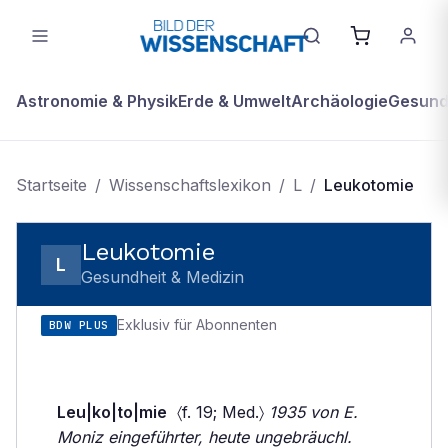
Astronomie & Physik
Erde & Umwelt
Archäologie
Gesundh
Startseite
/
Wissenschaftslexikon
/
L
/
Leukotomie
Leukotomie
L
Gesundheit & Medizin
Exklusiv für Abonnenten
BDW PLUS
Leu|ko|to|mie
〈f. 19; Med.〉
1935 von E.
Moniz eingeführter, heute ungebräuchl.