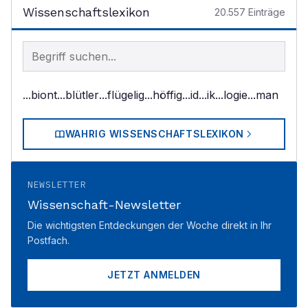
Wissenschaftslexikon
20.557
Einträge
Begriff im Lexikon suchen
...biont
...blütler
...flügelig
...höffig
...id
...ik
...logie
...man
WAHRIG WISSENSCHAFTSLEXIKON
NEWSLETTER
Wissenschaft-Newsletter
Die wichtigsten Entdeckungen der Woche direkt in Ihr
Postfach.
JETZT ANMELDEN