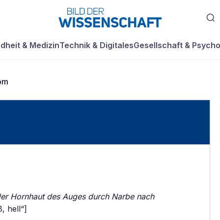
dheit & Medizin
Technik & Digitales
Gesellschaft & Psycho
om
er Hornhaut des Auges durch Narbe nach
, hell“]