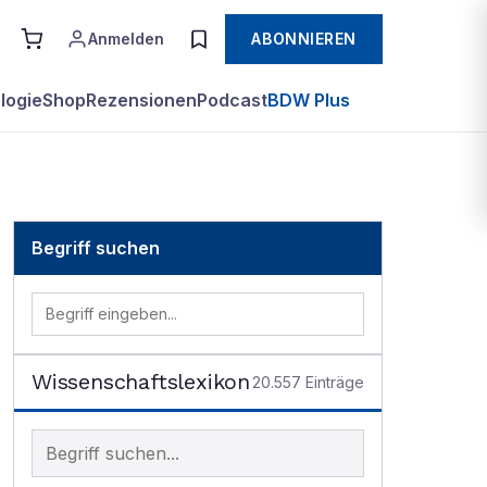
Anmelden
ABONNIEREN
logie
Shop
Rezensionen
Podcast
BDW Plus
Begriff suchen
Wissenschaftslexikon
20.557
Einträge
Begriff im Lexikon suchen