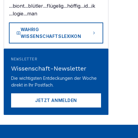
...biont
...blütler
...flügelig
...höffig
...id
...ik
...logie
...man
WAHRIG
WISSENSCHAFTSLEXIKON
NEWSLETTER
Wissenschaft-Newsletter
Die wichtigsten Entdeckungen der Woche
direkt in Ihr Postfach.
JETZT ANMELDEN