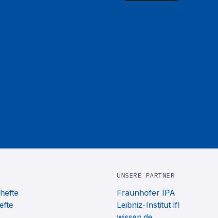
UNSERE PARTNER
hefte
Fraunhofer IPA
efte
Leibniz-Institut ifl
wissen.de