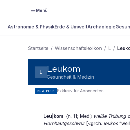
Menü
Astronomie & Physik
Erde & Umwelt
Archäologie
Gesun
Startseite
/
Wissenschaftslexikon
/
L
/
Leuk
Leukom
L
Gesundheit & Medizin
Exklusiv für Abonnenten
BDW PLUS
Leu|kom
〈n. 11; Med.〉
weiße Trübung d
Hornhautgeschwür
[<grch.
leukos
”weiß