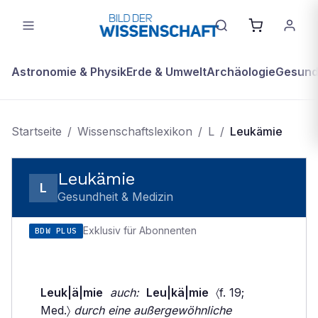
Astronomie & Physik
Erde & Umwelt
Archäologie
Gesundh
Startseite
/
Wissenschaftslexikon
/
L
/
Leukämie
Leukämie
L
Gesundheit & Medizin
Exklusiv für Abonnenten
BDW PLUS
Leuk|ä|mie
auch:
Leu|kä|mie
〈f. 19;
Med.〉
durch eine außergewöhnliche