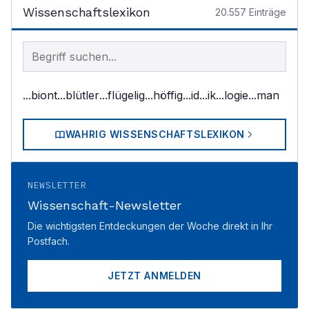
Wissenschaftslexikon
20.557
Einträge
Begriff im Lexikon suchen
...biont
...blütler
...flügelig
...höffig
...id
...ik
...logie
...man
WAHRIG WISSENSCHAFTSLEXIKON
NEWSLETTER
Wissenschaft-Newsletter
Die wichtigsten Entdeckungen der Woche direkt in Ihr
Postfach.
JETZT ANMELDEN