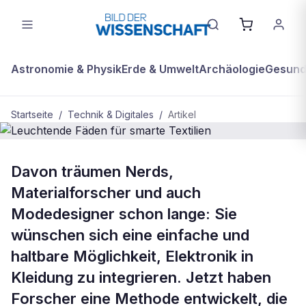
Astronomie & Physik
Erde & Umwelt
Archäologie
Gesundh
Startseite
/
Technik & Digitales
/
Artikel
TECHNIK & DIGITALES
Davon träumen Nerds,
Leuchtende Fäden für smarte
Materialforscher und auch
Textilien
Modedesigner schon lange: Sie
wünschen sich eine einfache und
haltbare Möglichkeit, Elektronik in
Kleidung zu integrieren. Jetzt haben
Forscher eine Methode entwickelt, die