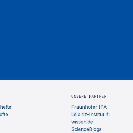
UNSERE PARTNER
hefte
Fraunhofer IPA
efte
Leibniz-Institut ifl
wissen.de
ScienceBlogs