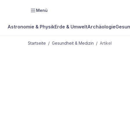
Menü
Astronomie & Physik
Erde & Umwelt
Archäologie
Gesun
Startseite
/
Gesundheit & Medizin
/
Artikel
GESUNDHEIT & MEDIZIN
Leuchten ge
Sonnenschä