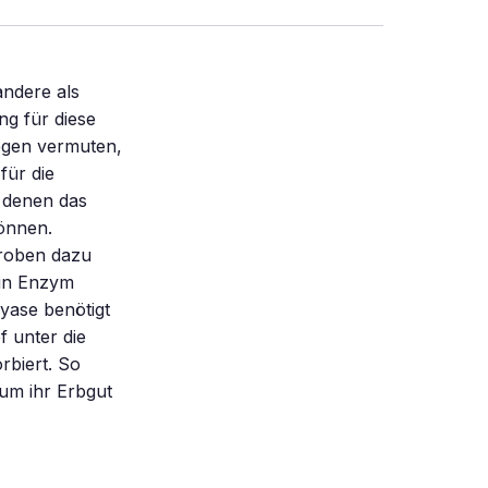
andere als
ng für diese
egen vermuten,
für die
 denen das
önnen.
kroben dazu
ein Enzym
yase benötigt
f unter die
rbiert. So
 um ihr Erbgut