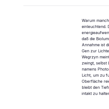
Warum manche T
einleuchtend. 
energieaufwen
daß die Biolum
Annahme ist d
Gen zur Licht
Wegrzyn meint
zwingt, selbst
namens Photol
Licht, um zu f
Oberfläche rei
bleibt den Tie
intakt zu halt