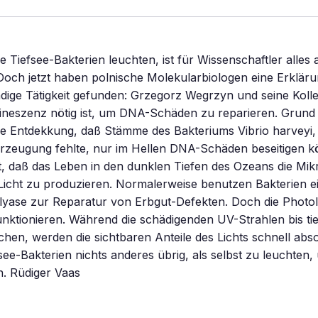
iefsee-Bakterien leuchten, ist für Wissenschaftler alles 
Doch jetzt haben polnische Molekularbiologen eine Erkläru
dige Tätigkeit gefunden: Grzegorz Wegrzyn und seine Koll
ineszenz nötig ist, um DNA-Schäden zu reparieren. Grund 
ie Entdekkung, daß Stämme des Bakteriums Vibrio harveyi,
erzeugung fehlte, nur im Hellen DNA-Schäden beseitigen k
, daß das Leben in den dunklen Tiefen des Ozeans die Mi
 Licht zu produzieren. Normalerweise benutzen Bakterien 
yase zur Reparatur von Erbgut-Defekten. Doch die Photol
unktionieren. Während die schädigenden UV-Strahlen bis tie
chen, werden die sichtbaren Anteile des Lichts schnell abso
fsee-Bakterien nichts anderes übrig, als selbst zu leuchten,
en. Rüdiger Vaas