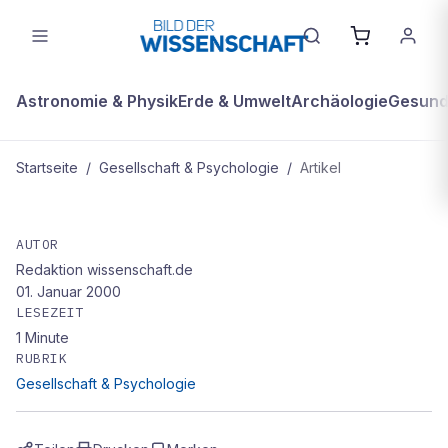
Astronomie & Physik
Erde & Umwelt
Archäologie
Gesundh
Startseite
/
Gesellschaft & Psychologie
/
Artikel
GESELLSCHAFT & PSYCHOLOGIE
Lernprobleme in der Schule
AUTOR
Redaktion wissenschaft.de
01. Januar 2000
LESEZEIT
1
Minute
RUBRIK
Gesellschaft & Psychologie