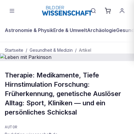
Astronomie & Physik
Erde & Umwelt
Archäologie
Gesundh
Startseite
/
Gesundheit & Medizin
/
Artikel
GESUNDHEIT & MEDIZIN
Therapie: Medikamente, Tiefe
Leben mit Parkinson
Hirnstimulation Forschung:
Früherkennung, genetische Auslöser
Alltag: Sport, Kliniken — und ein
persönliches Schicksal
AUTOR