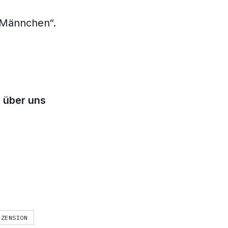
r Männchen“.
d über uns
EZENSION