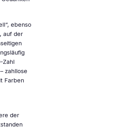
ell“, ebenso
, auf der
seitigen
ngsläufig
Q-Zahl
 – zahllose
mit Farben
ere der
tstanden