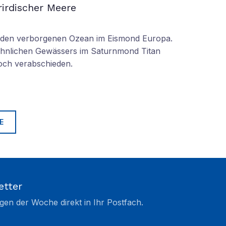
irdischer Meere
n den verborgenen Ozean im Eismond Europa.
 ähnlichen Gewässers im Saturnmond Titan
doch verabschieden.
E
etter
gen der Woche direkt in Ihr Postfach.