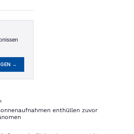
bnissen
EGEN →
K
Sonnenaufnahmen enthüllen zuvor
hänomen