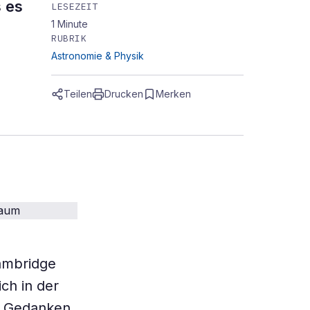
s es
LESEZEIT
1
Minute
RUBRIK
Astronomie & Physik
Teilen
Drucken
Merken
Cambridge
ch in der
e) Gedanken