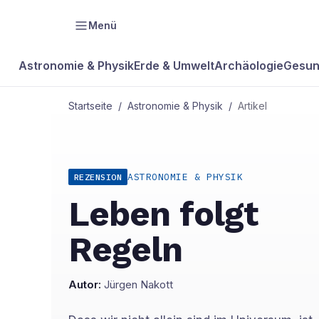
Menü
Astronomie & Physik
Erde & Umwelt
Archäologie
Gesun
Startseite
/
Astronomie & Physik
/
Artikel
ASTRONOMIE & PHYSIK
REZENSION
Leben folgt
Regeln
Autor:
Jürgen Nakott