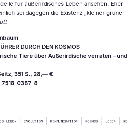
odelle für außerirdisches Leben ansehen. Eher
nlich sei dagegen die Existenz „kleiner grüne
ott
enbaum
FÜHRER DURCH DEN KOSMOS
rische Tiere über Außerirdische verraten – un
eitz, 351 S., 28,— €
-7518-0387-8
ES LEBEN
EVOLUTION
KOMMUNIKATION
KOSMOS
LEBEN
R