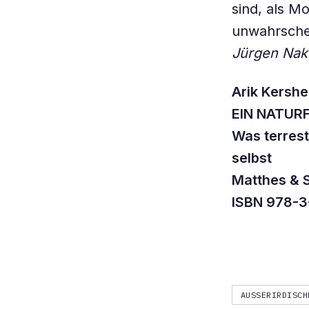
sind, als M
unwahrschei
Jürgen Nak
Arik Kersh
EIN NATUR
Was terrest
selbst
Matthes & S
ISBN 978-3
AUSSERIRDISCH