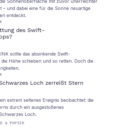
ie Sonnenoberfläche mit zuvor unerreichter
t – und dabei eine für die Sonne neuartige
en entdeckt.
K
ettung des Swift-
ops?
LINK sollte das absinkende Swift-
 die Höhe schieben und so retten. Doch die
rigkeiten.
K
Schwarzes Loch zerreißt Stern
n extrem seltenes Ereignis beobachtet: die
erns durch ein ausgestoßenes
 Schwarzes Loch.
IE & PHYSIK