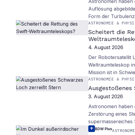
Astronomen haben d
Auflösung abgebilde
Form der Turbulenz
ASTRONOMIE & PHYSI
Scheitert die R
Weltraumtelesk
4. August 2026
Der Robotersatellit 
Weltraumteleskop in
Mission ist in Schwie
ASTRONOMIE & PHYSI
Ausgestoßenes 
3. August 2026
Astronomen haben ei
Zerstörung eines St
supermassereiches
BDW Plus
ASTRONOM