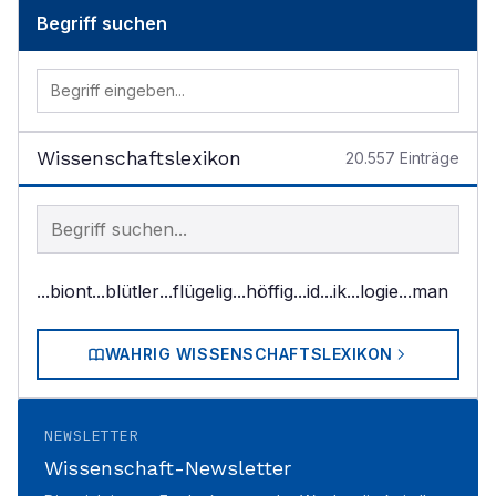
Begriff suchen
Wissenschaftslexikon
20.557
Einträge
Begriff im Lexikon suchen
...biont
...blütler
...flügelig
...höffig
...id
...ik
...logie
...man
WAHRIG WISSENSCHAFTSLEXIKON
NEWSLETTER
Wissenschaft-Newsletter