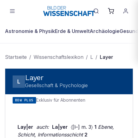
Astronomie & Physik
Erde & Umwelt
Archäologie
Gesundh
Startseite
/
Wissenschaftslexikon
/
L
/
Layer
Layer
L
Gesellschaft & Psychologie
Exklusiv für Abonnenten
BDW PLUS
Lay|er
auch:
La|yer
〈[l–] m. 3〉
1
Ebene,
Schicht, Informationsschicht
2