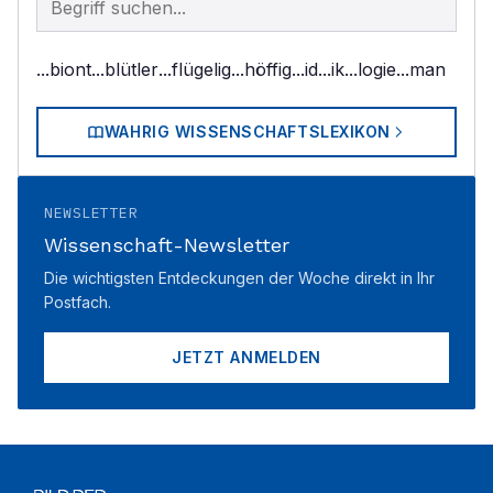
...biont
...blütler
...flügelig
...höffig
...id
...ik
...logie
...man
WAHRIG WISSENSCHAFTSLEXIKON
NEWSLETTER
Wissenschaft-Newsletter
Die wichtigsten Entdeckungen der Woche direkt in Ihr
Postfach.
JETZT ANMELDEN