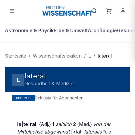
Astronomie & Physik
Erde & Umwelt
Archäologie
Gesundh
Startseite
/
Wissenschaftslexikon
/
L
/
lateral
lateral
L
Gesundheit & Medizin
Exklusiv für Abonnenten
BDW PLUS
la|te|ral
〈Adj.〉
1
seitlich
2
〈Med.〉
von der
Mittelachse abgewandt
[<lat.
lateralis
”die