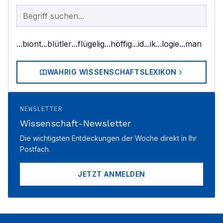
Begriff im Lexikon suchen
...biont
...blütler
...flügelig
...höffig
...id
...ik
...logie
...man
WAHRIG WISSENSCHAFTSLEXIKON
NEWSLETTER
Wissenschaft-Newsletter
Die wichtigsten Entdeckungen der Woche direkt in Ihr
Postfach.
JETZT ANMELDEN