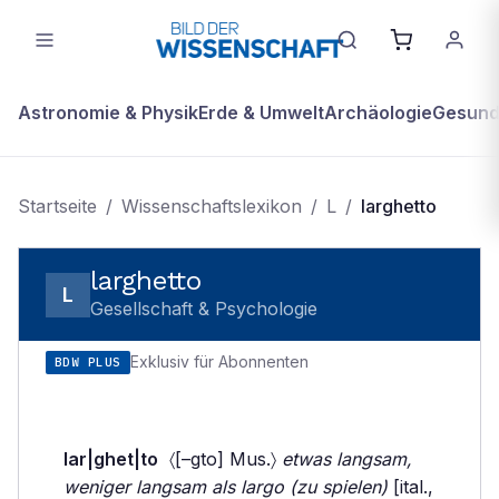
Astronomie & Physik
Erde & Umwelt
Archäologie
Gesundh
Startseite
/
Wissenschaftslexikon
/
L
/
larghetto
larghetto
L
Gesellschaft & Psychologie
Exklusiv für Abonnenten
BDW PLUS
lar|ghet|to
〈[–gto] Mus.〉
etwas langsam,
weniger langsam als largo (zu spielen)
[ital.,