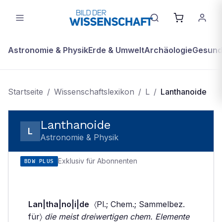
Astronomie & Physik
Erde & Umwelt
Archäologie
Gesundh
Startseite
/
Wissenschaftslexikon
/
L
/
Lanthanoide
Lanthanoide
L
Astronomie & Physik
Exklusiv für Abonnenten
BDW PLUS
Lan|tha|no|i|de
〈Pl.; Chem.; Sammelbez.
für〉
die meist dreiwertigen chem. Elemente