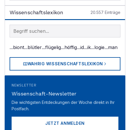
Wissenschaftslexikon
20.557
Einträge
Begriff im Lexikon suchen
...biont
...blütler
...flügelig
...höffig
...id
...ik
...logie
...man
WAHRIG WISSENSCHAFTSLEXIKON
NEWSLETTER
Wissenschaft-Newsletter
Die wichtigsten Entdeckungen der Woche direkt in Ihr
Postfach.
JETZT ANMELDEN