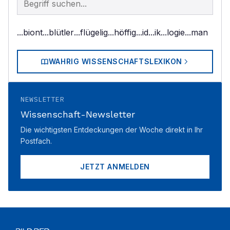
...biont
...blütler
...flügelig
...höffig
...id
...ik
...logie
...man
WAHRIG WISSENSCHAFTSLEXIKON
NEWSLETTER
Wissenschaft-Newsletter
Die wichtigsten Entdeckungen der Woche direkt in Ihr
Postfach.
JETZT ANMELDEN