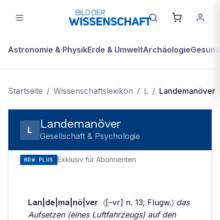
Astronomie & Physik
Erde & Umwelt
Archäologie
Gesundh
Startseite
/
Wissenschaftslexikon
/
L
/
Landemanöver
Landemanöver
L
Gesellschaft & Psychologie
Exklusiv für Abonnenten
BDW PLUS
Lan|de|ma|nö|ver
〈[–vr] n. 13; Flugw.〉
das
Aufsetzen (eines Luftfahrzeugs) auf den