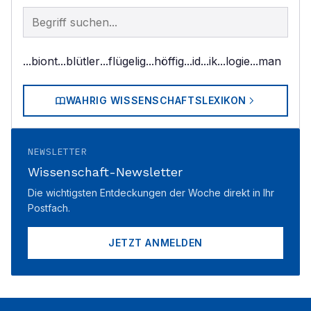
Begriff im Lexikon suchen
...biont
...blütler
...flügelig
...höffig
...id
...ik
...logie
...man
WAHRIG WISSENSCHAFTSLEXIKON
NEWSLETTER
Wissenschaft-Newsletter
Die wichtigsten Entdeckungen der Woche direkt in Ihr
Postfach.
JETZT ANMELDEN