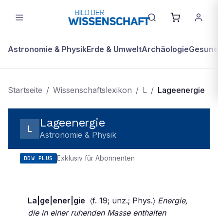
Astronomie & Physik
Erde & Umwelt
Archäologie
Gesundh
Startseite
/
Wissenschaftslexikon
/
L
/
Lageenergie
Lageenergie
L
Astronomie & Physik
Exklusiv für Abonnenten
BDW PLUS
La|ge|ener|gie
〈f. 19; unz.; Phys.〉
Energie,
die in einer ruhenden Masse enthalten