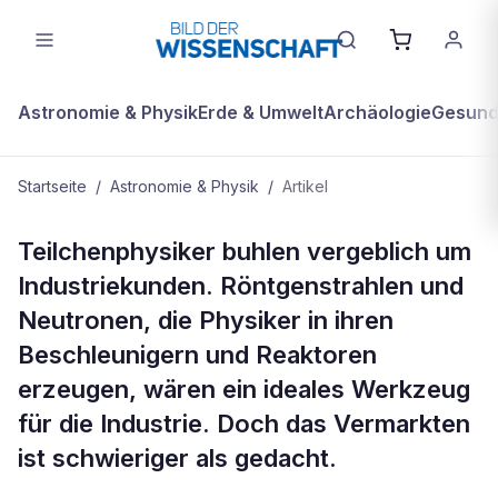
Astronomie & Physik
Erde & Umwelt
Archäologie
Gesundh
Startseite
/
Astronomie & Physik
/
Artikel
ASTRONOMIE & PHYSIK
Teilchenphysiker buhlen vergeblich um
Ladenhüter im Angebot
Industriekunden. Röntgenstrahlen und
Neutronen, die Physiker in ihren
Beschleunigern und Reaktoren
erzeugen, wären ein ideales Werkzeug
für die Industrie. Doch das Vermarkten
ist schwieriger als gedacht.