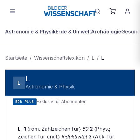
Astronomie & Physik
Erde & Umwelt
Archäologie
Gesundh
Startseite
/
Wissenschaftslexikon
/
L
/
L
L
L
Astronomie & Physik
Exklusiv für Abonnenten
BDW PLUS
L
1
〈röm. Zahlzeichen für〉
50
2
〈Phys.;
Zeichen für engl.〉
Induktivität
3
〈Abk. für