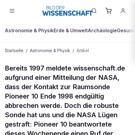
Astronomie & Physik
Erde & Umwelt
Archäologie
Gesundh
Startseite
/
Astronomie & Physik
/
Artikel
ASTRONOMIE & PHYSIK
Bereits 1997 meldete wissenschaft.de
Kurz gemeldet: Nach Hause
aufgrund einer Mitteilung der NASA,
telefoniert ? Pioneer 10 meldet sich
dass der Kontakt zur Raumsonde
bei der NASA
Pioneer 10 Ende 1998 endgültig
abbrechen werde. Doch die robuste
Sonde hat uns und die NASA Lügen
gestraft: Pioneer 10 beantwortete
dieses Wochenende einen Ruf der