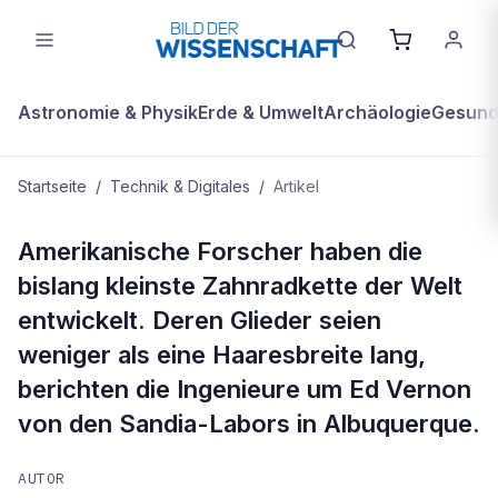
Astronomie & Physik
Erde & Umwelt
Archäologie
Gesundh
Startseite
/
Technik & Digitales
/
Artikel
TECHNIK & DIGITALES
Amerikanische Forscher haben die
Kurz gemeldet: Kleinste
bislang kleinste Zahnradkette der Welt
Zahnradkette der Welt
entwickelt. Deren Glieder seien
weniger als eine Haaresbreite lang,
berichten die Ingenieure um Ed Vernon
von den Sandia-Labors in Albuquerque.
AUTOR