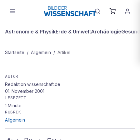
Astronomie & Physik
Erde & Umwelt
Archäologie
Gesundh
Startseite
/
Allgemein
/
Artikel
ALLGEMEIN
Kurz & bündig
AUTOR
Redaktion wissenschaft.de
01. November 2001
LESEZEIT
1
Minute
RUBRIK
Allgemein