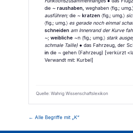
Funktionszusammenhanges
● das Flug
die ~
raushaben,
weghaben 〈fig.; umg.
ausführen;
die ~
kratzen
〈fig.; umg.〉
sic
〈fig.; umg.〉
es gerade noch einmal schaf
schneiden
am Innenrand der Kurve fah
~;
weibliche
~n 〈fig.; umg.〉
stark ausge
schmale Taille)
● das Fahrzeug, der Sc
in
die ~ gehen (Fahrzeug) [verkürzt <l
Verwandt mit: Kurbel]
Quelle:
Wahrig Wissenschaftslexikon
← Alle Begriffe mit „
K
“