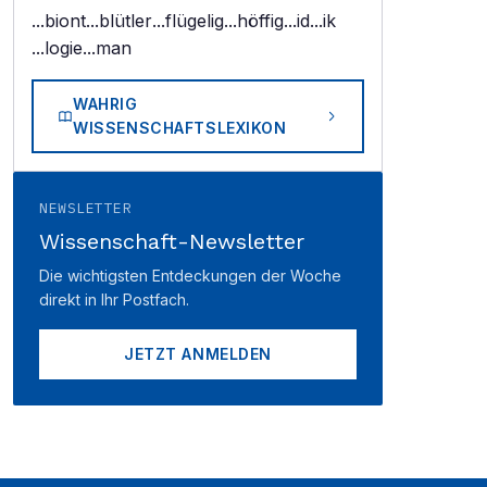
...biont
...blütler
...flügelig
...höffig
...id
...ik
...logie
...man
WAHRIG
WISSENSCHAFTSLEXIKON
NEWSLETTER
Wissenschaft-Newsletter
Die wichtigsten Entdeckungen der Woche
direkt in Ihr Postfach.
JETZT ANMELDEN