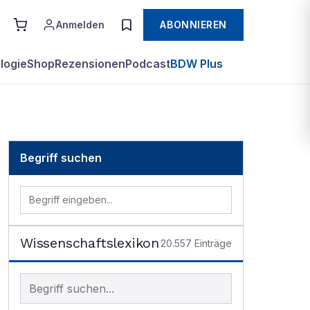
Anmelden
ABONNIEREN
logie
Shop
Rezensionen
Podcast
BDW Plus
Begriff suchen
Wissenschaftslexikon
20.557
Einträge
Begriff im Lexikon suchen