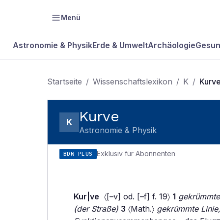
Menü
Astronomie & Physik
Erde & Umwelt
Archäologie
Gesun
Startseite
/
Wissenschaftslexikon
/
K
/
Kurv
Kurve
K
Astronomie & Physik
Exklusiv für Abonnenten
BDW PLUS
Kur|ve
〈[–v] od. [–f] f. 19〉
1
gekrümmte
(der Straße)
3
〈Math.〉
gekrümmte Linie, 