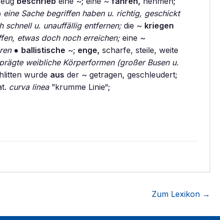
zeug
beschrieb
eine ~; eine ~
fahren,
nehmen;
〉
eine Sache begriffen haben u. richtig, geschickt
h schnell u. unauffällig entfernen;
die ~
kriegen
fen, etwas doch noch erreichen;
eine ~
ren
●
ballistische
~;
enge,
scharfe, steile, weite
prägte weibliche Körperformen (großer Busen u.
hlitten wurde
aus
der ~ getragen, geschleudert;
at.
curva linea
”krumme Linie“;
Zum Lexikon →