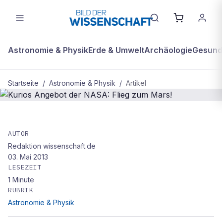
Astronomie & Physik
Erde & Umwelt
Archäologie
Gesundh
Startseite
/
Astronomie & Physik
/
Artikel
ASTRONOMIE & PHYSIK
Kurios Angebot der NASA: Flieg zum
AUTOR
Redaktion wissenschaft.de
Mars!
03. Mai 2013
LESEZEIT
1
Minute
RUBRIK
Astronomie & Physik