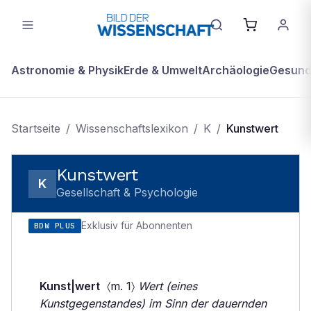
Astronomie & Physik
Erde & Umwelt
Archäologie
Gesundh
Startseite
/
Wissenschaftslexikon
/
K
/
Kunstwert
Kunstwert
K
Gesellschaft & Psychologie
Exklusiv für Abonnenten
BDW PLUS
Kunst|wert
〈m. 1〉
Wert (eines
Kunstgegenstandes) im Sinn der dauernden