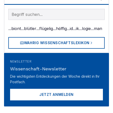
Begriff im Lexikon suchen
...biont
...blütler
...flügelig
...höffig
...id
...ik
...logie
...man
WAHRIG WISSENSCHAFTSLEXIKON
NEWSLETTER
Wissenschaft-Newsletter
Die wichtigsten Entdeckungen der Woche direkt in Ihr
Postfach.
JETZT ANMELDEN