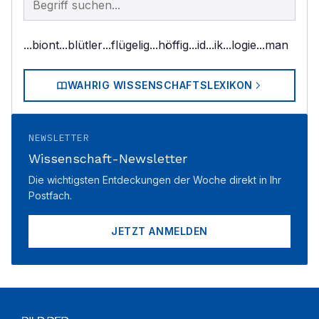
...biont
...blütler
...flügelig
...höffig
...id
...ik
...logie
...man
WAHRIG WISSENSCHAFTSLEXIKON
NEWSLETTER
Wissenschaft-Newsletter
Die wichtigsten Entdeckungen der Woche direkt in Ihr
Postfach.
JETZT ANMELDEN