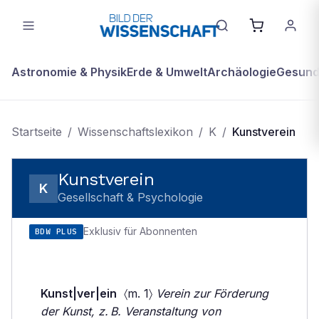
Astronomie & Physik
Erde & Umwelt
Archäologie
Gesundh
Startseite
/
Wissenschaftslexikon
/
K
/
Kunstverein
Kunstverein
K
Gesellschaft & Psychologie
Exklusiv für Abonnenten
BDW PLUS
Kunst|ver|ein
〈m. 1〉
Verein zur Förderung
der Kunst, z. B. Veranstaltung von