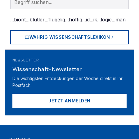
...biont
...blütler
...flügelig
...höffig
...id
...ik
...logie
...man
WAHRIG WISSENSCHAFTSLEXIKON
NEWSLETTER
Wissenschaft-Newsletter
Die wichtigsten Entdeckungen der Woche direkt in Ihr
Postfach.
JETZT ANMELDEN