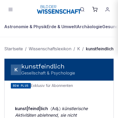
Astronomie & Physik
Erde & Umwelt
Archäologie
Gesundh
Startseite
/
Wissenschaftslexikon
/
K
/
kunstfeindlich
kunstfeindlich
K
Gesellschaft & Psychologie
Exklusiv für Abonnenten
BDW PLUS
kunst|feind|lich
〈Adj.〉
künstlerische
Aktivitäten ablehnend, sie nicht