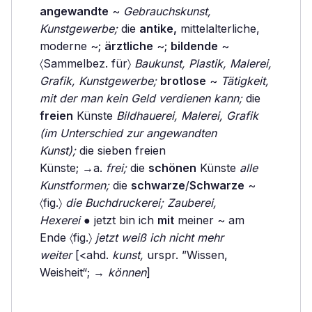
angewandte
~
Gebrauchskunst,
Kunstgewerbe;
die
antike,
mittelalterliche,
moderne ~;
ärztliche
~;
bildende
~
〈Sammelbez. für〉
Baukunst, Plastik, Malerei,
Grafik, Kunstgewerbe;
brotlose
~
Tätigkeit,
mit der man kein Geld verdienen kann;
die
freien
Künste
Bildhauerei, Malerei, Grafik
(im Unterschied zur angewandten
Kunst);
die sieben freien
Künste; →a.
frei;
die
schönen
Künste
alle
Kunstformen;
die
schwarze
/
Schwarze
~
〈fig.〉
die Buchdruckerei; Zauberei,
Hexerei
● jetzt bin ich
mit
meiner ~ am
Ende 〈fig.〉
jetzt weiß ich nicht mehr
weiter
[<ahd.
kunst,
urspr. ”Wissen,
Weisheit“; →
können
]