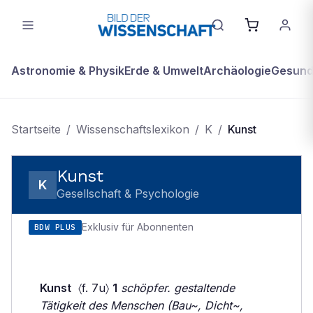
Astronomie & Physik
Erde & Umwelt
Archäologie
Gesundh
Startseite
/
Wissenschaftslexikon
/
K
/
Kunst
Kunst
K
Gesellschaft & Psychologie
Exklusiv für Abonnenten
BDW PLUS
Kunst
〈f. 7u〉
1
schöpfer. gestaltende
Tätigkeit des Menschen (Bau~, Dicht~,