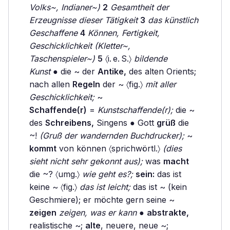
Volks~, Indianer~)
2
Gesamtheit der
Erzeugnisse dieser Tätigkeit
3
das künstlich
Geschaffene
4
Können, Fertigkeit,
Geschicklichkeit (Kletter~,
Taschenspieler~)
5
〈i. e. S.〉
bildende
Kunst
● die ~ der
Antike,
des alten Orients;
nach allen
Regeln
der ~ 〈fig.〉
mit aller
Geschicklichkeit;
~
Schaffende(r)
=
Kunstschaffende(r);
die ~
des
Schreibens,
Singens ● Gott
grüß
die
~!
(Gruß der wandernden Buchdrucker);
~
kommt
von können 〈sprichwörtl.〉
(dies
sieht nicht sehr gekonnt aus);
was
macht
die ~? 〈umg.〉
wie geht es?;
sein:
das ist
keine ~ 〈fig.〉
das ist leicht;
das ist ~ (kein
Geschmiere); er möchte gern seine ~
zeigen
zeigen, was er kann
●
abstrakte,
realistische ~;
alte
, neuere, neue ~;