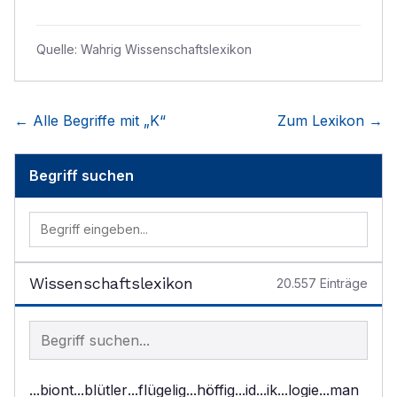
Quelle:
Wahrig Wissenschaftslexikon
← Alle Begriffe mit „
K
“
Zum Lexikon →
Begriff suchen
Wissenschaftslexikon
20.557
Einträge
Begriff im Lexikon suchen
...biont
...blütler
...flügelig
...höffig
...id
...ik
...logie
...man