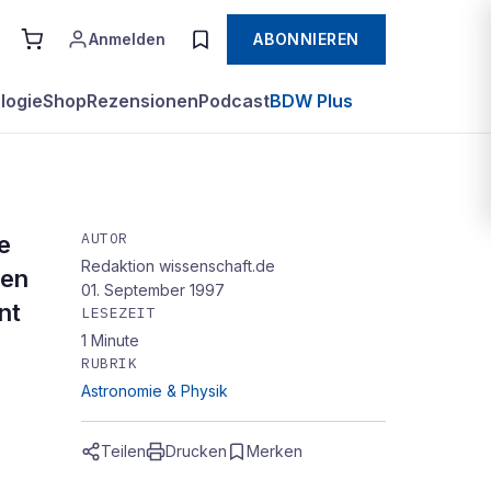
Anmelden
ABONNIEREN
logie
Shop
Rezensionen
Podcast
BDW Plus
AUTOR
e
Redaktion wissenschaft.de
hen
01. September 1997
nt
LESEZEIT
1
Minute
RUBRIK
Astronomie & Physik
Teilen
Drucken
Merken