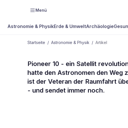
Menü
Astronomie & Physik
Erde & Umwelt
Archäologie
Gesun
Startseite
/
Astronomie & Physik
/
Artikel
ASTRONOMIE & PHYSIK
Pioneer 10 - ein Satellit revolut
Kundschafte
hatte den Astronomen den Weg z
ist der Veteran der Raumfahrt übe
Kosmos
- und sendet immer noch.