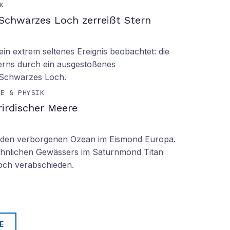
K
Schwarzes Loch zerreißt Stern
n extrem seltenes Ereignis beobachtet: die
erns durch ein ausgestoßenes
 Schwarzes Loch.
IE & PHYSIK
irdischer Meere
n den verborgenen Ozean im Eismond Europa.
 ähnlichen Gewässers im Saturnmond Titan
doch verabschieden.
E