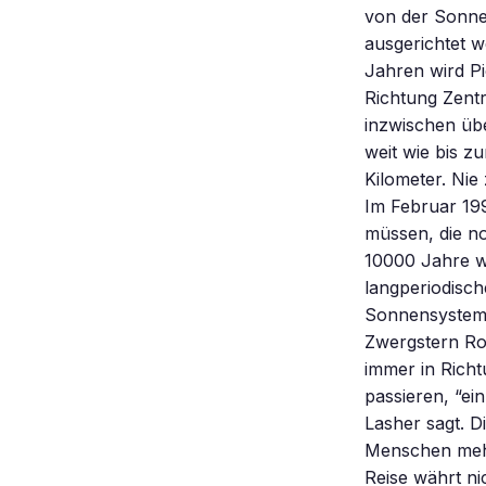
von der Sonne 
ausgerichtet w
Jahren wird Pi
Richtung Zentr
inzwischen übe
weit wie bis z
Kilometer. Nie
Im Februar 199
müssen, die no
10000 Jahre wi
langperiodisch
Sonnensystem 
Zwergstern Ros
immer in Richt
passieren, “ei
Lasher sagt. 
Menschen mehr 
Reise währt ni