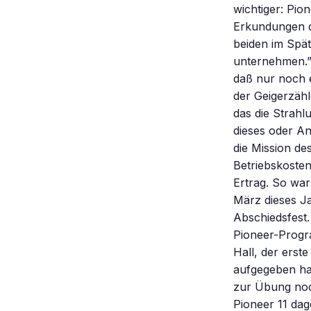
wichtiger: Pio
Erkundungen d
beiden im Spä
unternehmen.” 
daß nur noch 
der Geigerzäh
das die Strahl
dieses oder A
die Mission de
Betriebskosten
Ertrag. So war
März dieses Ja
Abschiedsfest
Pioneer-Progr
Hall, der erste
aufgegeben ha
zur Übung noch
Pioneer 11 dag