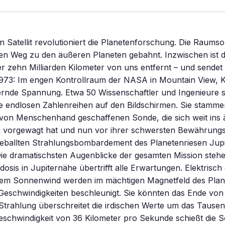
in Satellit revolutioniert die Planetenforschung. Die Raums
n Weg zu den äußeren Planeten gebahnt. Inzwischen ist d
 zehn Milliarden Kilometer von uns entfernt – und sendet
973: Im engen Kontrollraum der NASA in Mountain View, Ka
ernde Spannung. Etwa 50 Wissenschaftler und Ingenieure s
ie endlosen Zahlenreihen auf den Bildschirmen. Sie stamm
n von Menschenhand geschaffenen Sonde, die sich weit ins
vorgewagt hat und nun vor ihrer schwersten Bewährungs
geballten Strahlungsbombardement des Planetenriesen Jupi
Die dramatischsten Augenblicke der gesamten Mission stehe
dosis in Jupiternähe übertrifft alle Erwartungen. Elektrisch
dem Sonnenwind werden im mächtigen Magnetfeld des Pla
Geschwindigkeiten beschleunigt. Sie könnten das Ende von
Strahlung überschreitet die irdischen Werte um das Tausen
eschwindigkeit von 36 Kilometer pro Sekunde schießt die 