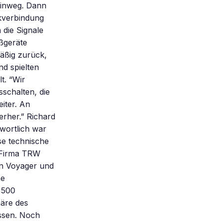
hinweg. Dann
nkverbindung
die Signale
eßgeräte
mäßig zurück,
d spielten
t. “Wir
schalten, die
iter. An
rher.” Richard
twortlich war
se technische
n Firma TRW
n Voyager und
he
 500
häre des
ssen. Noch