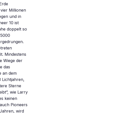
Erde
vier Millionen
egen und in
eer 10 ist
ahe doppelt so
 45000
vorgedrungen.
treten
ßt. Mindestens
he Wiege der
e das
ie an dem
 Lichtjahren,
itere Sterne
ibt”, wie Larry
es keinen
 auch Pioneers
 Jahren, wird