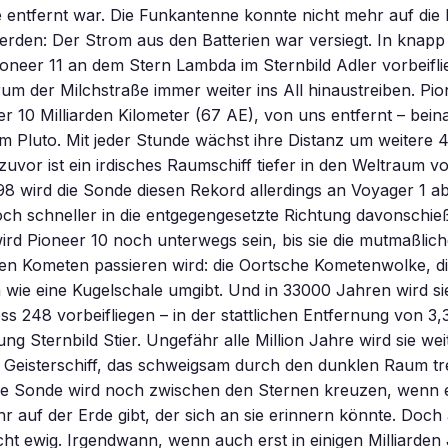
entfernt war. Die Funkantenne konnte nicht mehr auf die 
erden: Der Strom aus den Batterien war versiegt. In knapp 
oneer 11 an dem Stern Lambda im Sternbild Adler vorbeifli
um der Milchstraße immer weiter ins All hinaustreiben. Pion
r 10 Milliarden Kilometer (67 AE), von uns entfernt – bein
um Pluto. Mit jeder Stunde wächst ihre Distanz um weitere
 zuvor ist ein irdisches Raumschiff tiefer in den Weltraum 
8 wird die Sonde diesen Rekord allerdings an Voyager 1 ab
ch schneller in die entgegengesetzte Richtung davonschie
rd Pioneer 10 noch unterwegs sein, bis sie die mutmaßlic
en Kometen passieren wird: die Oortsche Kometenwolke, di
wie eine Kugelschale umgibt. Und in 33000 Jahren wird s
s 248 vorbeifliegen – in der stattlichen Entfernung von 3,3
ung Sternbild Stier. Ungefähr alle Million Jahre wird sie we
n Geisterschiff, das schweigsam durch den dunklen Raum tre
Die Sonde wird noch zwischen den Sternen kreuzen, wenn 
auf der Erde gibt, der sich an sie erinnern könnte. Doch
cht ewig. Irgendwann, wenn auch erst in einigen Milliarden