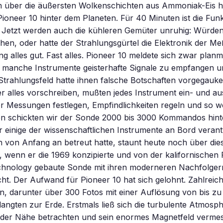
h über die äußersten Wolkenschichten aus Ammoniak-Eis 
ioneer 10 hinter dem Planeten. Für 40 Minuten ist die Fu
 Jetzt werden auch die kühleren Gemüter unruhig: Würden 
hen, oder hatte der Strahlungsgürtel die Elektronik der M
ing alles gut. Fast alles. Pioneer 10 meldete sich zwar plan
 manche Instrumente geisterhafte Signale zu empfangen un
Strahlungsfeld hatte ihnen falsche Botschaften vorgegaukel
 alles vorschreiben, mußten jedes Instrument ein- und aus
r Messungen festlegen, Empfindlichkeiten regeln und so we
 schickten wir der Sonde 2000 bis 3000 Kommandos hinte
r einige der wissenschaftlichen Instrumente an Bord veran
n von Anfang an betreut hatte, staunt heute noch über die
g, wenn er die 1969 konzipierte und von der kalifornische
hnology gebaute Sonde mit ihren moderneren Nachfolger
icht. Der Aufwand für Pioneer 10 hat sich gelohnt. Zahlreic
, darunter über 300 Fotos mit einer Auflösung von bis zu
langten zur Erde. Erstmals ließ sich die turbulente Atmosp
 der Nähe betrachten und sein enormes Magnetfeld verme