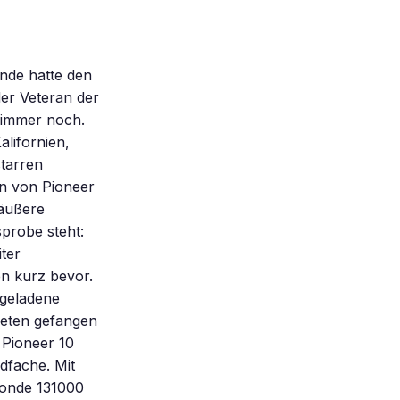
onde hatte den
er Veteran der
 immer noch.
lifornien,
tarren
en von Pioneer
 äußere
probe steht:
ter
n kurz bevor.
 geladene
neten gefangen
 Pioneer 10
dfache. Mit
Sonde 131000