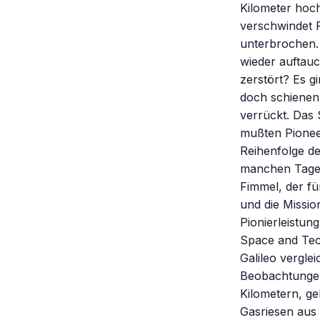
Kilometer hoc
verschwindet P
unterbrochen.
wieder auftauc
zerstört? Es g
doch schienen
verrückt. Das 
mußten Pioneer
Reihenfolge de
manchen Tagen
Fimmel, der fü
und die Missio
Pionierleistun
Space and Tec
Galileo vergle
Beobachtungen
Kilometern, ge
Gasriesen aus