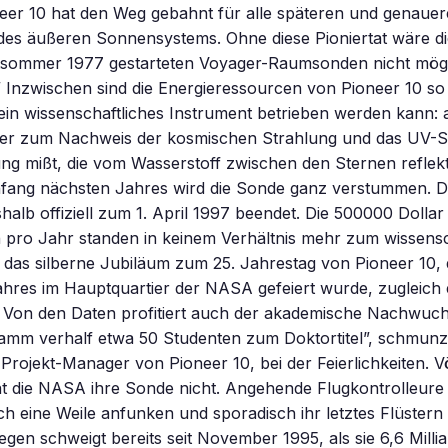
neer 10 hat den Weg gebahnt für alle späteren und genaue
es äußeren Sonnensystems. Ohne diese Pioniertat wäre di
tsommer 1977 gestarteten Voyager-Raumsonden nicht mög
Inzwischen sind die Energieressourcen von Pioneer 10 so 
ein wissenschaftliches Instrument betrieben werden kann:
ler zum Nachweis der kosmischen Strahlung und das UV-S
ung mißt, die vom Wasserstoff zwischen den Sternen reflekt
nfang nächsten Jahres wird die Sonde ganz verstummen. 
shalb offiziell zum 1. April 1997 beendet. Die 500000 Dollar
 pro Jahr standen in keinem Verhältnis mehr zum wissensc
 das silberne Jubiläum zum 25. Jahrestag von Pioneer 10, 
hres im Hauptquartier der NASA gefeiert wurde, zugleich 
. Von den Daten profitiert auch der akademische Nachwuch
amm verhalf etwa 50 Studenten zum Doktortitel”, schmunze
 Projekt-Manager von Pioneer 10, bei der Feierlichkeiten. Vö
t die NASA ihre Sonde nicht. Angehende Flugkontrolleure
 eine Weile anfunken und sporadisch ihr letztes Flüstern
egen schweigt bereits seit November 1995, als sie 6,6 Milli