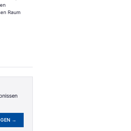
nen
losen Raum
bnissen
EGEN →