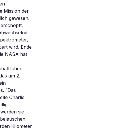
ren
e Mission der
lich gewesen.
erschöpft,
 abwechselnd
pektrometer,
iert wird. Ende
Die NASA hat
haftlichen
das am 2.
ein
s. “Das
lte Charlie
llig
 werden sie
 belauschen.
arden Kilometer