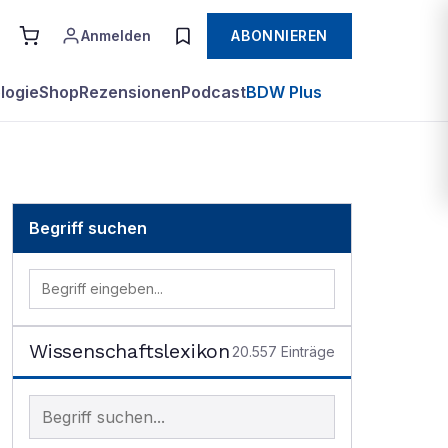
Anmelden
ABONNIEREN
logie
Shop
Rezensionen
Podcast
BDW Plus
Begriff suchen
Wissenschaftslexikon
20.557
Einträge
Begriff im Lexikon suchen