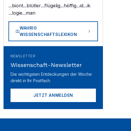
...biont
...blütler
...flügelig
...höffig
...id
...ik
...logie
...man
WAHRIG
WISSENSCHAFTSLEXIKON
NEWSLETTER
Wissenschaft-Newsletter
Die wichtigsten Entdeckungen der Woche
direkt in Ihr Postfach.
JETZT ANMELDEN