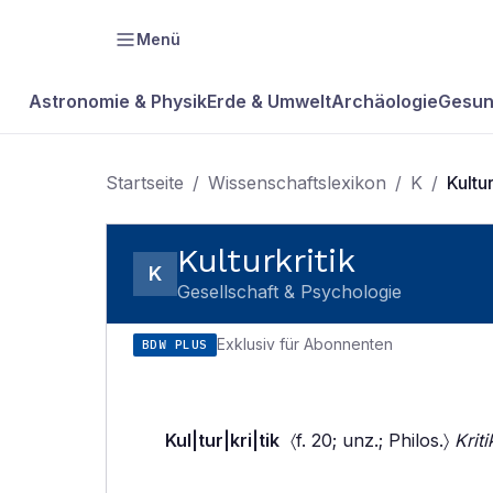
Menü
Astronomie & Physik
Erde & Umwelt
Archäologie
Gesun
Startseite
/
Wissenschaftslexikon
/
K
/
Kultur
Kulturkritik
K
Gesellschaft & Psychologie
Exklusiv für Abonnenten
BDW PLUS
Kul|tur|kri|tik
〈f. 20; unz.; Philos.〉
Krit