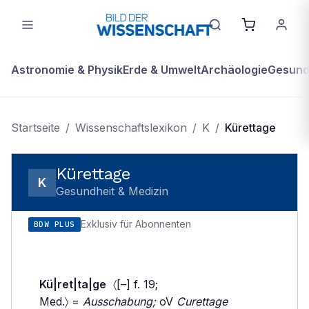
Astronomie & Physik
Erde & Umwelt
Archäologie
Gesundh
Startseite
/
Wissenschaftslexikon
/
K
/
Kürettage
Kürettage
K
Gesundheit & Medizin
Exklusiv für Abonnenten
BDW PLUS
Kü|ret|ta|ge
〈[–] f. 19;
Med.〉 =
Ausschabung;
oV
Curettage