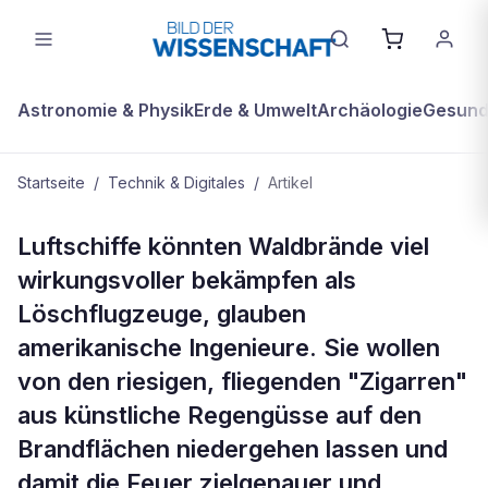
Astronomie & Physik
Erde & Umwelt
Archäologie
Gesundh
Startseite
/
Technik & Digitales
/
Artikel
TECHNIK & DIGITALES
Luftschiffe könnten Waldbrände viel
Künstlicher Regen aus Luftschiffen
wirkungsvoller bekämpfen als
löscht Waldbrände
Löschflugzeuge, glauben
amerikanische Ingenieure. Sie wollen
von den riesigen, fliegenden "Zigarren"
aus künstliche Regengüsse auf den
Brandflächen niedergehen lassen und
damit die Feuer zielgenauer und