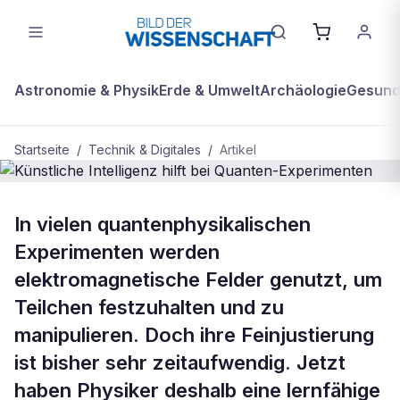
Astronomie & Physik
Erde & Umwelt
Archäologie
Gesundh
Startseite
/
Technik & Digitales
/
Artikel
TECHNIK & DIGITALES
In vielen quantenphysikalischen
Künstliche Intelligenz hilft bei
Experimenten werden
Quanten-Experimenten
elektromagnetische Felder genutzt, um
Teilchen festzuhalten und zu
manipulieren. Doch ihre Feinjustierung
ist bisher sehr zeitaufwendig. Jetzt
haben Physiker deshalb eine lernfähige