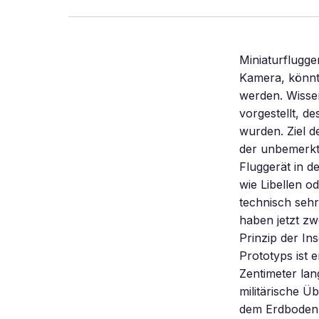
Miniaturflugge
Kamera, könnte
werden. Wisse
vorgestellt, d
wurden. Ziel d
der unbemerkt
Fluggerät in d
wie Libellen od
technisch sehr
haben jetzt zw
Prinzip der In
Prototyps ist 
Zentimeter lan
militärische 
dem Erdboden 