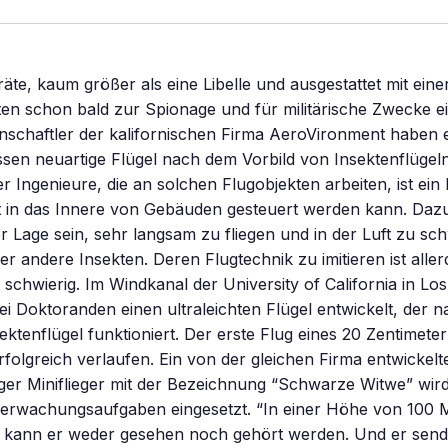
räte, kaum größer als eine Libelle und ausgestattet mit eine
n schon bald zur Spionage und für militärische Zwecke ei
nschaftler der kalifornischen Firma AeroVironment haben 
essen neuartige Flügel nach dem Vorbild von Insektenflügeln
er Ingenieure, die an solchen Flugobjekten arbeiten, ist ein
 in das Innere von Gebäuden gesteuert werden kann. Daz
er Lage sein, sehr langsam zu fliegen und in der Luft zu s
er andere Insekten. Deren Flugtechnik zu imitieren ist aller
 schwierig. Im Windkanal der University of California in Lo
ei Doktoranden einen ultraleichten Flügel entwickelt, der 
sektenflügel funktioniert. Der erste Flug eines 20 Zentimete
erfolgreich verlaufen. Ein von der gleichen Firma entwickelt
ger Miniflieger mit der Bezeichnung “Schwarze Witwe” wird
Überwachungsaufgaben eingesetzt. “In einer Höhe von 100 
kann er weder gesehen noch gehört werden. Und er send