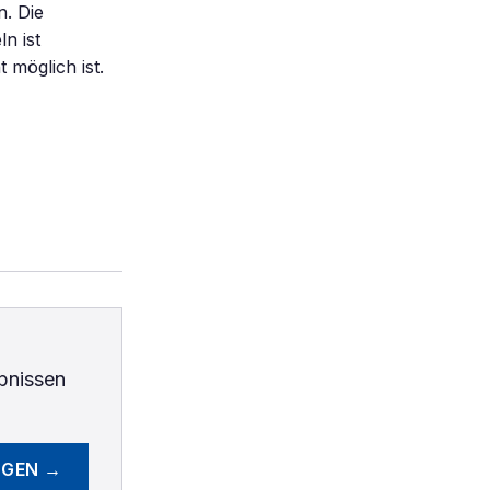
. Die
n ist
 möglich ist.
bnissen
EGEN →