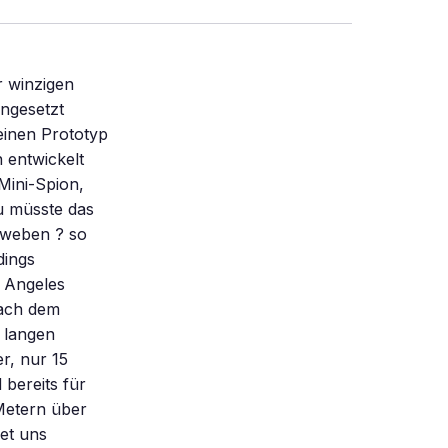
r winzigen
ngesetzt
einen Prototyp
 entwickelt
 Mini-Spion,
u müsste das
chweben ? so
dings
s Angeles
nach dem
r langen
er, nur 15
 bereits für
Metern über
et uns