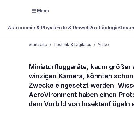
Menü
Astronomie & Physik
Erde & Umwelt
Archäologie
Gesun
Startseite
/
Technik & Digitales
/
Artikel
TECHNIK & DIGITALES
Miniaturfluggeräte, kaum größer a
Künstliche I
winzigen Kamera, könnten schon b
Zwecke eingesetzt werden. Wisse
Mini-Spione
AeroVironment haben einen Protot
dem Vorbild von Insektenflügeln 