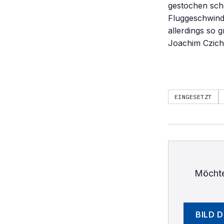
gestochen sch
Fluggeschwindi
allerdings so 
Joachim Czic
EINGESETZT
Möchte
BILD 