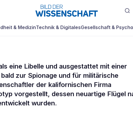
dheit & Medizin
Technik & Digitales
Gesellschaft & Psycho
ls eine Libelle und ausgestattet mit einer
nsekten als
ald zur Spionage und für militärische
nschaftler der kalifornischen Firma
yp vorgestellt, dessen neuartige Flügel 
entwickelt wurden.