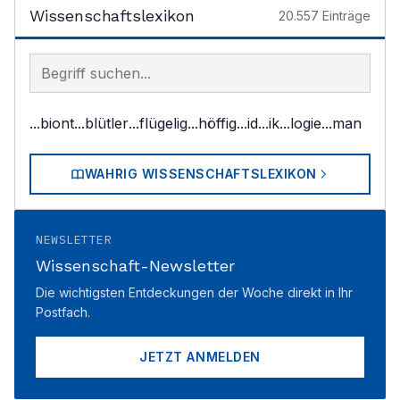
Wissenschaftslexikon
20.557
Einträge
Begriff im Lexikon suchen
...biont
...blütler
...flügelig
...höffig
...id
...ik
...logie
...man
WAHRIG WISSENSCHAFTSLEXIKON
NEWSLETTER
Wissenschaft-Newsletter
Die wichtigsten Entdeckungen der Woche direkt in Ihr
Postfach.
JETZT ANMELDEN