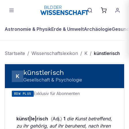
Astronomie & Physik
Erde & Umwelt
Archäologie
Gesundh
Startseite
/
Wissenschaftslexikon
/
K
/
künstlerisch
künstlerisch
K
Gesellschaft & Psychologie
Exklusiv für Abonnenten
BDW PLUS
künst|le|risch
〈Adj.〉
1
die Kunst betreffend,
zu ihr gehörig, auf ihr beruhend, nach ihren