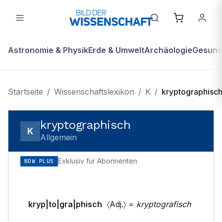
Astronomie & Physik
Erde & Umwelt
Archäologie
Gesundh
Startseite
/
Wissenschaftslexikon
/
K
/
kryptographisc
kryptographisch
K
Allgemein
Exklusiv für Abonnenten
BDW PLUS
kryp|to|gra|phisch
〈Adj.〉 =
kryptografisch