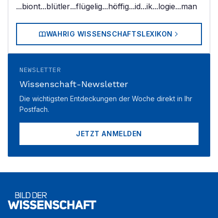
...biont
...blütler
...flügelig
...höffig
...id
...ik
...logie
...man
WAHRIG WISSENSCHAFTSLEXIKON
NEWSLETTER
Wissenschaft-Newsletter
Die wichtigsten Entdeckungen der Woche direkt in Ihr
Postfach.
JETZT ANMELDEN