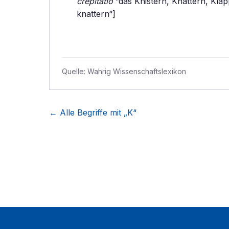
crepitatio
”das Knistern, Knattern, Kla
knattern“]
Quelle:
Wahrig Wissenschaftslexikon
← Alle Begriffe mit „
K
“