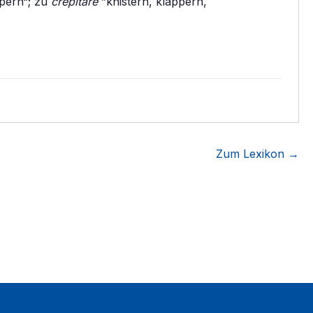
ppern“; zu
crepitare
”knistern, klappern,
Zum Lexikon →