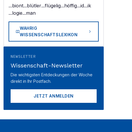
...biont
...blütler
...flügelig
...höffig
...id
...ik
...logie
...man
WAHRIG
WISSENSCHAFTSLEXIKON
NEWSLETTER
Wissenschaft-Newsletter
Die wichtigsten Entdeckungen der Woche
direkt in Ihr Postfach.
JETZT ANMELDEN