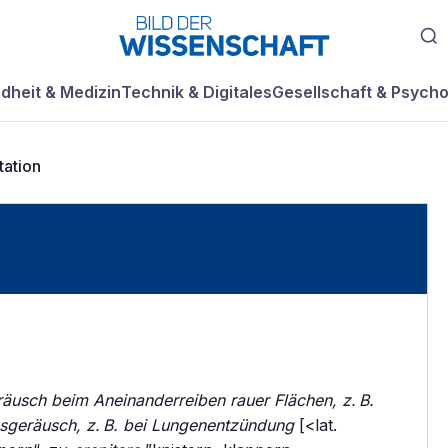
dheit & Medizin
Technik & Digitales
Gesellschaft & Psycho
tation
räusch beim Aneinanderreiben rauer Flächen, z. B.
geräusch, z. B. bei Lungenentzündung
[<lat.