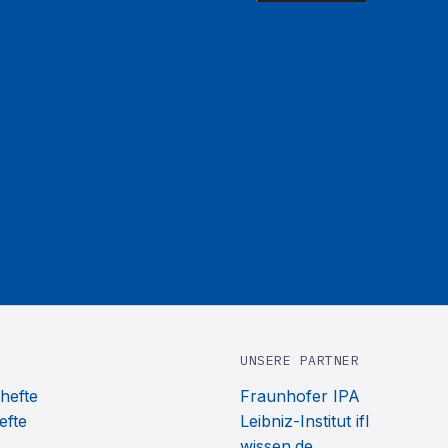
UNSERE PARTNER
hefte
Fraunhofer IPA
efte
Leibniz-Institut ifl
wissen.de