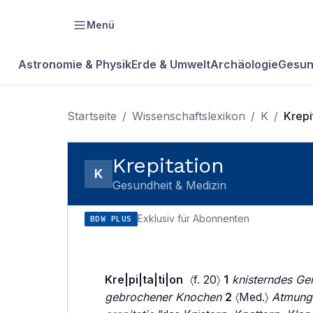
Menü
Astronomie & Physik
Erde & Umwelt
Archäologie
Gesun
Startseite
/
Wissenschaftslexikon
/
K
/
Krepi
Krepitation
K
Gesundheit & Medizin
Exklusiv für Abonnenten
BDW PLUS
Kre|pi|ta|ti|on
〈f. 20〉
1
knisterndes Ge
gebrochener Knochen
2
〈Med.〉
Atmungs