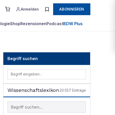
Anmelden
ABONNIEREN
logie
Shop
Rezensionen
Podcast
BDW Plus
Begriff suchen
Wissenschaftslexikon
20.557
Einträge
Begriff im Lexikon suchen