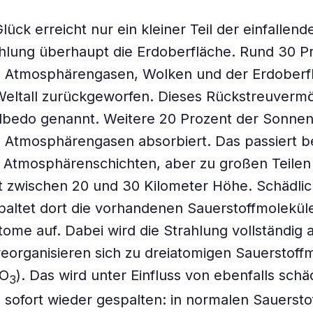
ück erreicht nur ein kleiner Teil der einfallend
hlung überhaupt die Erdoberfläche. Rund 30 P
 Atmosphärengasen, Wolken und der Erdoberfl
Weltall zurückgeworfen. Dieses Rückstreuverm
lbedo genannt. Weitere 20 Prozent der Sonnen
Atmosphärengasen absorbiert. Das passiert be
Atmosphärenschichten, aber zu großen Teilen 
t zwischen 20 und 30 Kilometer Höhe. Schädli
paltet dort die vorhandenen Sauerstoffmoleküle
tome auf. Dabei wird die Strahlung vollständig 
eorganisieren sich zu dreiatomigen Sauerstoff
(O
). Das wird unter Einfluss von ebenfalls schä
3
 sofort wieder gespalten: in normalen Sauersto