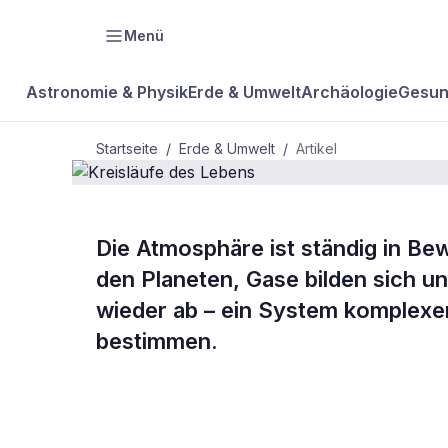
Menü
Astronomie & Physik
Erde & Umwelt
Archäologie
Gesun
Startseite
/
Erde & Umwelt
/
Artikel
Die Atmosphäre ist ständig in B
BDW Plus
ERDE & UMWELT
den Planeten, Gase bilden sich un
Kreisläufe d
wieder ab – ein System komplexer
bestimmen.
Lebens