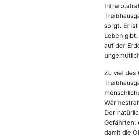
Infrarotstr
Treibhausga
sorgt. Er i
Leben gibt.
auf der Erde
ungemütlich
Zu viel des
Treibhausga
menschliche 
Wärmestrah
Der natürli
Gefährten: 
damit die Ö