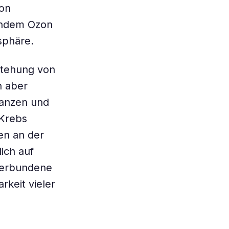
zon
hendem Ozon
osphäre.
stehung von
n aber
lanzen und
 Krebs
en an der
ich auf
 verbundene
keit vieler