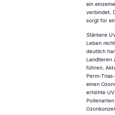
ein einzeln
verbindet. 
sorgt für e
Stärkere UV
Leben nicht
deutlich ha
Landtieren 
führen. Akt
Perm-Trias-
einen Ozonv
erhöhte UV-
Pollenarten
Ozonkonzen