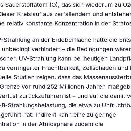
es Sauerstoffatom (O), das sich wiederum zu O
Dieser Kreislauf aus zerfallendem und entste
ine relativ konstante Konzentration in der Strat
-Strahlung an der Erdoberfläche hätte die Ent
 unbedingt verhindert – die Bedingungen wäre
rscher. UV-Strahlung kann bei heutigen Landpf
zu verringerter Fruchtbarkeit, Zellschäden und
uelle Studien zeigen, dass das Massenaussterb
Grenze vor rund 252 Millionen Jahren maßgebl
erlust zurückzuführen ist – und auf die damit
B-Strahlungsbelastung, die etwa zu Unfruchtbar
 geführt hat. Indirekt kann eine zu geringe
tration in der Atmosphäre zudem die