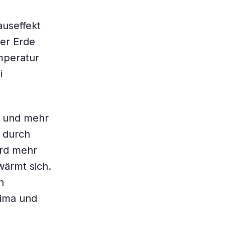
auseffekt
der Erde
mperatur
i
r und mehr
 durch
ird mehr
wärmt sich.
n
lima und