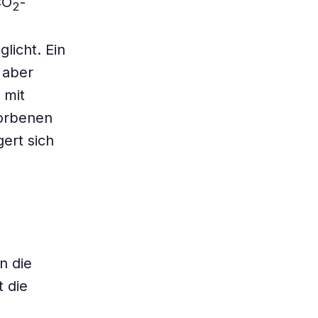
CO
-
2
licht. Ein
 aber
 mit
torbenen
ert sich
n die
t die