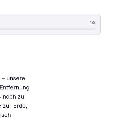
1
/
3
 – unsere
 Entfernung
ß noch zu
e zur Erde,
isch