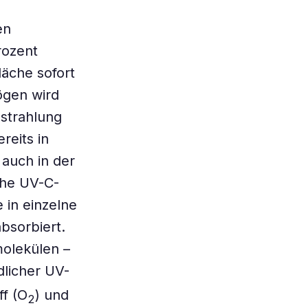
en
rozent
äche sofort
ögen wird
strahlung
reits in
auch in der
che UV-C-
 in einzelne
absorbiert.
molekülen –
dlicher UV-
ff (O
) und
2