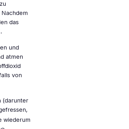
 zu
b. Nachdem
ien das
.
hen und
nd atmen
ffdioxid
alls von
n (darunter
gefressen,
ie wiederum