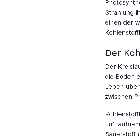
Photosynthe
Strahlung 
einen der w
Kohlenstoffk
Der Koh
Der Kreisla
die Böden e
Leben überh
zwischen P
Kohlenstoff
Luft aufne
Sauerstoff 