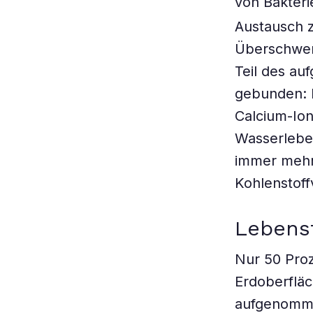
von Bakteri
Austausch 
Überschwem
Teil des au
gebunden: I
Calcium-Io
Wasserlebe
immer mehr
Kohlenstoff
Lebens
Nur 50 Proz
Erdoberfläc
aufgenomme