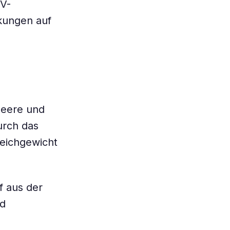
UV-
kungen auf
Meere und
urch das
leichgewicht
f aus der
nd