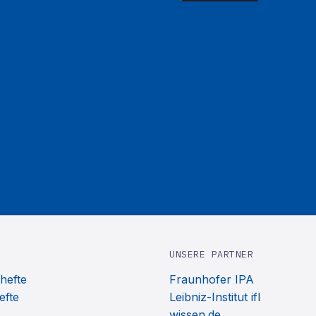
UNSERE PARTNER
hefte
Fraunhofer IPA
efte
Leibniz-Institut ifl
wissen.de