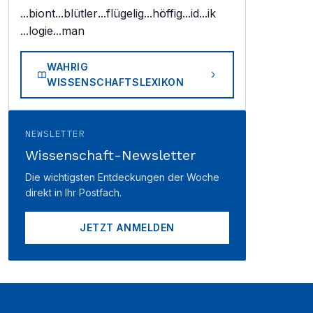
...biont
...blütler
...flügelig
...höffig
...id
...ik
...logie
...man
WAHRIG
WISSENSCHAFTSLEXIKON
NEWSLETTER
Wissenschaft-Newsletter
Die wichtigsten Entdeckungen der Woche
direkt in Ihr Postfach.
JETZT ANMELDEN