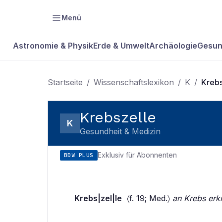
Menü
Astronomie & Physik
Erde & Umwelt
Archäologie
Gesun
Startseite
/
Wissenschaftslexikon
/
K
/
Krebs
Krebszelle
K
Gesundheit & Medizin
Exklusiv für Abonnenten
BDW PLUS
Krebs|zel|le
〈f. 19; Med.〉
an Krebs erkr