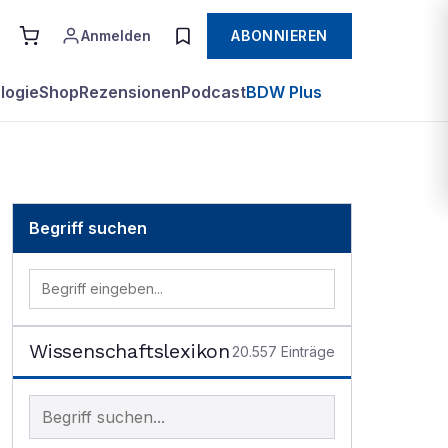
Anmelden
ABONNIEREN
logie
Shop
Rezensionen
Podcast
BDW Plus
Begriff suchen
Wissenschaftslexikon
20.557
Einträge
Begriff im Lexikon suchen