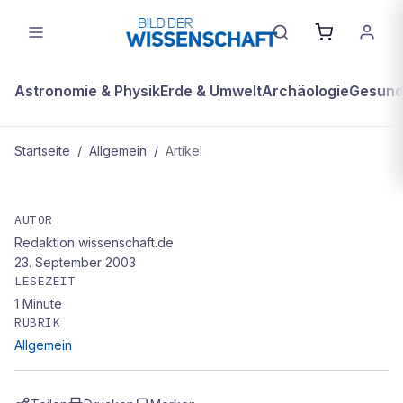
Astronomie & Physik
Erde & Umwelt
Archäologie
Gesundh
Startseite
/
Allgemein
/
Artikel
ALLGEMEIN
Krebserreger entschlüsselt
AUTOR
Redaktion wissenschaft.de
23. September 2003
LESEZEIT
1
Minute
RUBRIK
Allgemein